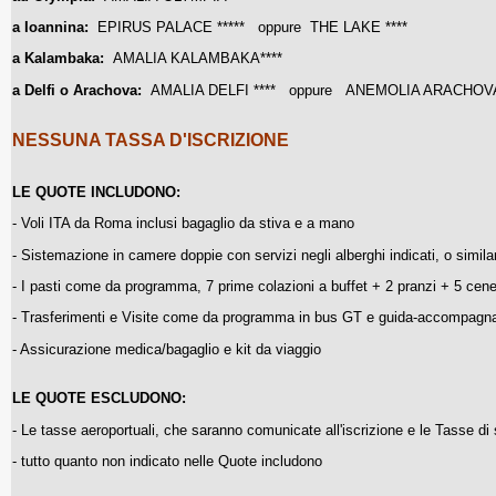
a Ioannina:
EPIRUS PALACE
***** oppure THE LAKE ****
a Kalambaka:
AMALIA KALAMBAKA
****
a Delfi o Arachova:
AMALIA DELFI
**** oppure ANEMOLIA ARACHOVA 
NESSUNA TASSA D'ISCRIZIONE
LE QUOTE INCLUDONO:
- Voli ITA da Roma inclusi bagaglio da stiva e a mano
- Sistemazione in camere doppie con servizi negli alberghi indicati, o similar
- I pasti come da programma, 7 prime colazioni a buffet + 2 pranzi + 5 cen
- Trasferimenti e Visite come da programma in bus GT e guida-accompagnato
- Assicurazione medica/bagaglio e kit da viaggio
LE QUOTE ESCLUDONO:
- Le tasse aeroportuali, che saranno comunicate all'iscrizione e le Tasse di
-
tutto quanto non indicato nelle Quote includono