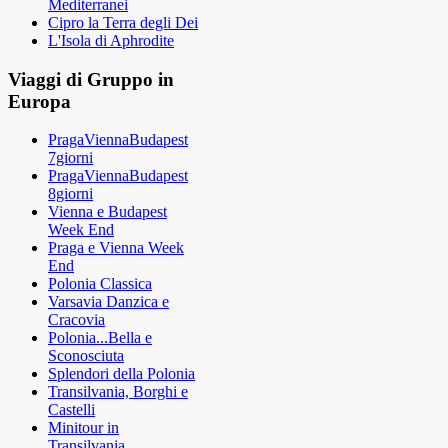
Mediterranei
Cipro la Terra degli Dei
L'Isola di Aphrodite
Viaggi di Gruppo in
Europa
PragaViennaBudapest
7giorni
PragaViennaBudapest
8giorni
Vienna e Budapest
Week End
Praga e Vienna Week
End
Polonia Classica
Varsavia Danzica e
Cracovia
Polonia...Bella e
Sconosciuta
Splendori della Polonia
Transilvania, Borghi e
Castelli
Minitour in
Transilvania