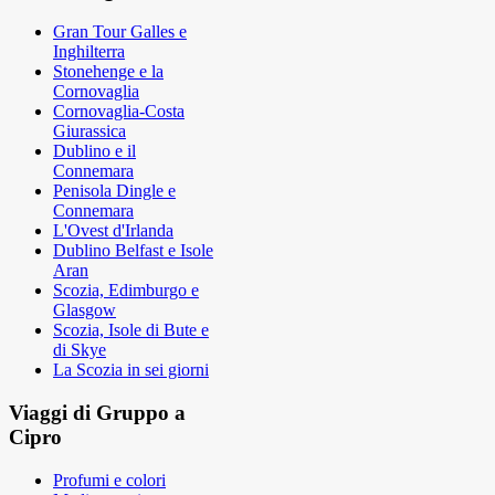
Gran Tour Galles e
Inghilterra
Stonehenge e la
Cornovaglia
Cornovaglia-Costa
Giurassica
Dublino e il
Connemara
Penisola Dingle e
Connemara
L'Ovest d'Irlanda
Dublino Belfast e Isole
Aran
Scozia, Edimburgo e
Glasgow
Scozia, Isole di Bute e
di Skye
La Scozia in sei giorni
Viaggi di Gruppo a
Cipro
Profumi e colori