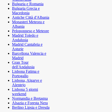
Bulgaria e Romania
Bulgaria Grecia e
Macedonia
Antiche Città d'Albania
Monasteri Meteora e
Albania
Peloponneso e Meteore
Madrid Toledo e
Andalusia
Madrid Cantabria e
Asturie
Barcellona Valencia e
Madrid
Gran Tour
dell'Andalusia
Lisbona Fatima e
Portogallo
Lisbona, Algarve e
Alentejo
Lisbona 5 giorni
weekend
Normandia e Bretagna
Alsazia e Foresta Nera
Berlino Lipsia e Dresda