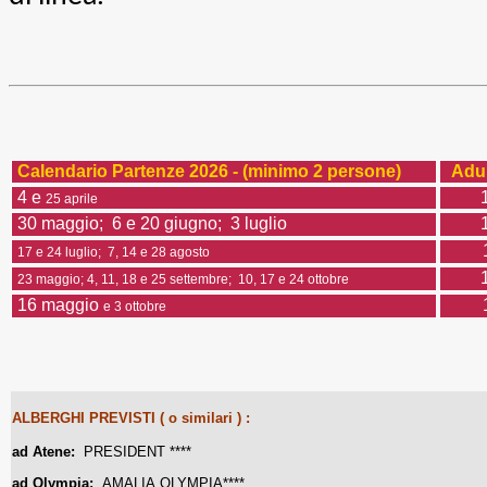
Calendario Partenze 2026 - (minimo 2 persone)
Adul
4 e
25 aprile
30 maggio; 6 e 20 giugno; 3 luglio
17 e 24 luglio; 7, 14 e 28 agosto
23 maggio; 4, 11, 18 e 25
settembre; 10, 17 e 24 ottobre
16 maggio
e 3 ottobre
ALBERGHI PREVISTI ( o similari ) :
ad Atene:
PRESIDENT
****
ad Olympia:
AMALIA
OLYMPIA
****