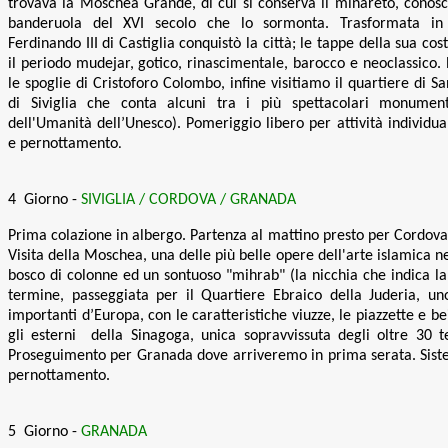
trovava la Moschea Grande, di cui si conserva il minareto, conosc
banderuola del XVI secolo che lo sormonta. Trasformata in 
Ferdinando III di Castiglia conquistò la città; le tappe della sua co
il periodo mudejar, gotico, rinascimentale, barocco e neoclassico. 
le spoglie di Cristoforo Colombo, infine visitiamo il quartiere di Sa
di Siviglia che conta alcuni tra i più spettacolari monument
dell'Umanità dell’Unesco)
. Pomeriggio libero per attività individua
e pernottamento
.
4 Giorno -
SIVIGLIA / CORDOV
A / GRANADA
Prima colazione in albergo. Partenza al mattino presto per Cordov
Visita della Moschea, una delle più belle opere dell'arte islamica 
bosco di colonne ed un sontuoso "mihrab" (la nicchia che indica la
termine, passeggiata per il Quartiere Ebraico della Juderia,
uno
importanti d’Europa, con le caratteristiche viuzze, le piazzette e bei 
gli esterni della Sinagoga, unica sopravvissuta degli oltre 30 
Proseguimento per Granada dove arriveremo in prima serata. Sist
pernottamento
.
5 Giorno -
GRANADA