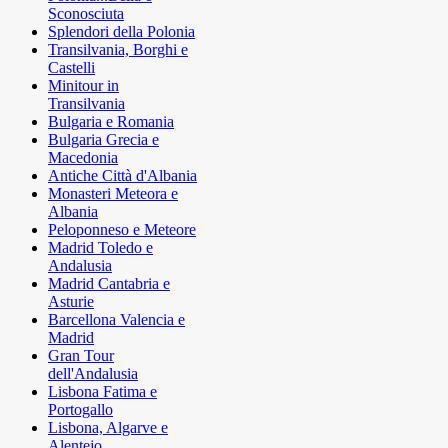
Sconosciuta
Splendori della Polonia
Transilvania, Borghi e
Castelli
Minitour in
Transilvania
Bulgaria e Romania
Bulgaria Grecia e
Macedonia
Antiche Città d'Albania
Monasteri Meteora e
Albania
Peloponneso e Meteore
Madrid Toledo e
Andalusia
Madrid Cantabria e
Asturie
Barcellona Valencia e
Madrid
Gran Tour
dell'Andalusia
Lisbona Fatima e
Portogallo
Lisbona, Algarve e
Alentejo