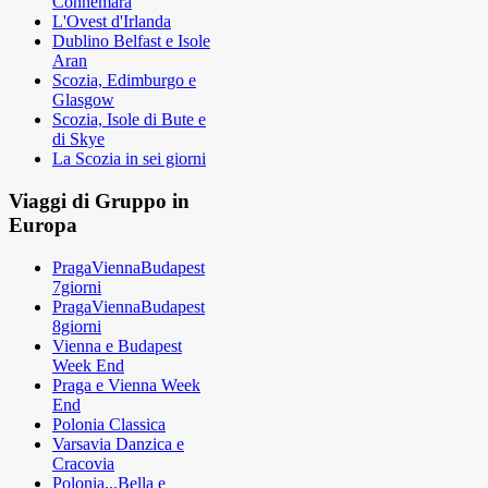
Connemara
L'Ovest d'Irlanda
Dublino Belfast e Isole
Aran
Scozia, Edimburgo e
Glasgow
Scozia, Isole di Bute e
di Skye
La Scozia in sei giorni
Viaggi di Gruppo in
Europa
PragaViennaBudapest
7giorni
PragaViennaBudapest
8giorni
Vienna e Budapest
Week End
Praga e Vienna Week
End
Polonia Classica
Varsavia Danzica e
Cracovia
Polonia...Bella e