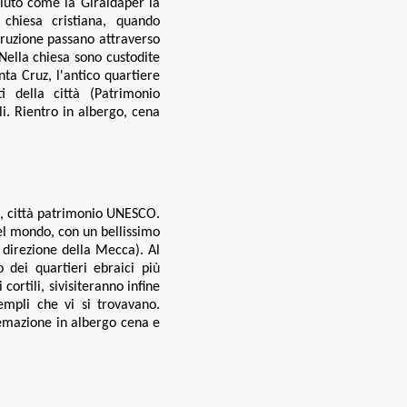
iuto come la Giraldaper la
chiesa cristiana, quando
struzione passano attraverso
Nella chiesa sono custodite
nta Cruz, l'antico quartiere
i della città (Patrimonio
li. Rientro in albergo, cena
a, città patrimonio UNESCO.
nel mondo, con un bellissimo
 direzione della Mecca). Al
 dei quartieri ebraici più
cortili, sivisiteranno infine
templi che vi si trovavano
.
emazione in albergo cena e