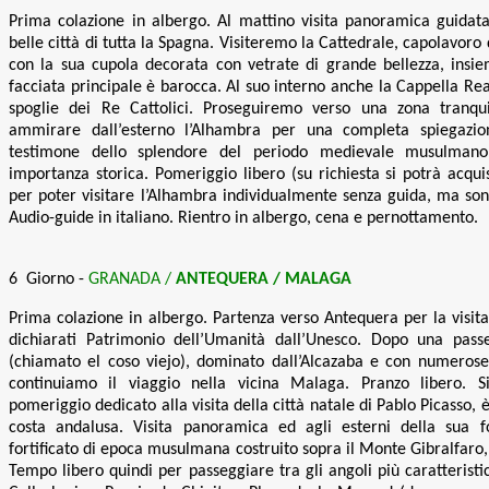
Prima colazione in albergo. Al mattino visita panoramica guidata 
belle città di tutta la Spagna. Visiteremo la Cattedrale, capolavor
con la sua cupola decorata con vetrate di grande bellezza, insiem
facciata principale è barocca. Al suo interno anche la Cappella Re
spoglie dei Re Cattolici
. Proseguiremo verso una zona tranqui
ammirare dall’esterno l’Alhambra per una completa spiegaz
testimone dello splendore del periodo medievale musulmano
importanza storica. Pomeriggio libero (su richiesta si potrà acquis
per poter visitare l’Alhambra individualmente senza guida, ma sono
Audio-guide in italiano. Rientro in albergo, cena e pernottamento
.
6 Giorno -
GRANADA
/
ANTEQUERA / MALAGA
Prima colazione in albergo. Partenza verso Antequera per la visit
dichiarati Patrimonio dell’Umanità dall’Unesco.
Dopo una passe
(chiamato el coso viejo), dominato dall’Alcazaba e con numerose c
continuiamo il viaggio nella vicina Malaga
. Pranzo libero. 
pomeriggio dedicato alla visita della
città natale di Pablo Picasso, è
costa andalusa.
Visita panoramica ed agli esterni della sua f
fortificato di epoca musulmana costruito sopra il Monte Gibralfaro,
Tempo libero quindi per passeggiare tra gli angoli più caratteristic