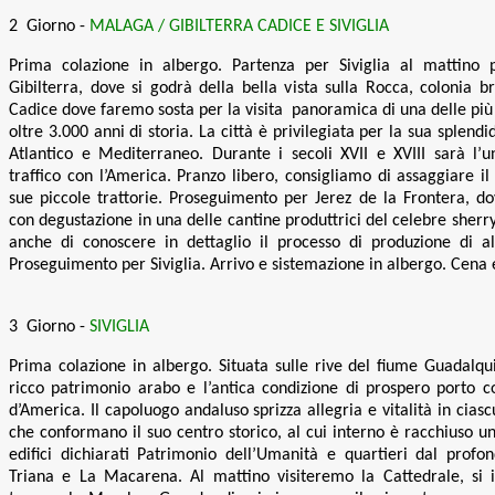
2 Giorno -
MALAGA / GIBILTERRA CADICE E SIVIGLIA
Prima colazione in albergo. Partenza per Siviglia al mattino p
Gibilterra, dove si godrà della bella vista sulla Rocca, colonia 
Cadice dove faremo sosta per la visita panoramica di una delle più 
oltre 3.000 anni di storia. La città è privilegiata per la sua splendi
Atlantico e Mediterraneo. Durante i secoli XVII e XVIII sarà l’u
traffico con l’America. Pranzo libero, consigliamo di assaggiare il
sue piccole trattorie. Proseguimento per Jerez de la Frontera, do
con degustazione in una delle cantine produttrici del celebre sherr
anche di conoscere in dettaglio il processo di produzione di al
Proseguimento per Siviglia. Arrivo e sistemazione in albergo. Cen
3 Giorno -
SIVIGLIA
Prima colazione in albergo.
Situata sulle rive del fiume Guadalquiv
ricco patrimonio arabo e l’antica condizione di prospero porto 
d’America. Il capoluogo andaluso sprizza allegria e vitalità in ciasc
che conformano il suo centro storico, al cui interno è racchiuso u
edifici dichiarati Patrimonio dell’Umanità e quartieri dal pro
Triana e La Macarena. Al mattino visiteremo la Cattedrale, si i