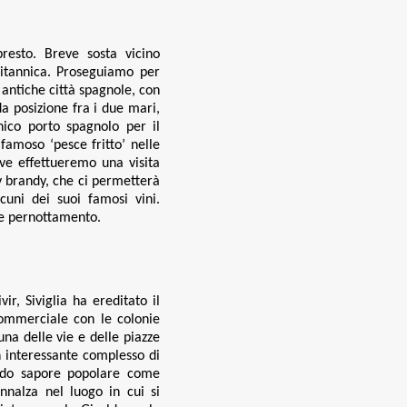
resto. Breve sosta vicino
britannica. Proseguiamo per
antiche città spagnole, con
da posizione fra i due mari,
nico porto spagnolo per il
 famoso ‘pesce fritto’ nelle
ve effettueremo una visita
y brandy, che ci permetterà
cuni dei suoi famosi vini.
a e pernottamento
.
ir, Siviglia ha ereditato il
commerciale con le colonie
una delle vie e delle piazze
n interessante complesso di
fondo sapore popolare come
nnalza nel luogo in cui si