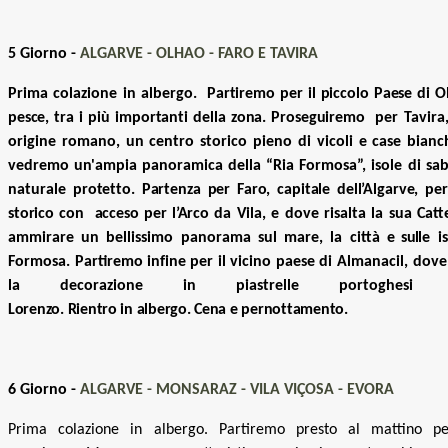
5 Giorno -
ALGARVE - OLHAO - FARO E TAVIRA
Prima colazione in albergo
. Partiremo per il piccolo Paese di O
pesce, tra i
più importanti
della
zona.
Proseguiremo
per Tavira
origine romano, un centro storico pieno di vicoli e case bian
vedremo un'ampia panoramica della “Ria Formosa”, isole di sab
naturale
protetto.
Partenza
per
Faro,
capitale
dell’Algarve, pe
storico con
acceso
per
l’Arco
da Vila, e dove risalta la sua Cat
ammirare un bellissimo panorama sul mare, la città e
sul
le i
Formosa. Partiremo
infine
per il vicino paese di Almanacil, dove 
la decorazione in piastrelle portoghes
Lorenzo.
Rientro
in
albergo.
Cena
e
pernottamento.
6 Giorno -
ALGARVE - MONSARAZ - VILA VIÇOSA - EVORA
Prima colazione in albergo. Partiremo presto al mattino pe