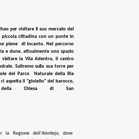
lhao per visitare il suo mercato del
, piccola cittadina con un ponte in
che piene di incanto. Nel percorso
ia e dune, attualmente uno spazio
r visitare la Vila Adentro, il centro
tedrale. Saliremo
sul
la sua torre
p
er
sole del Parco Naturale della Ria
ci aspetta il “gioiello” del barocco,
i della Chiesa di San
r la Regione dell'Alentejo, dove