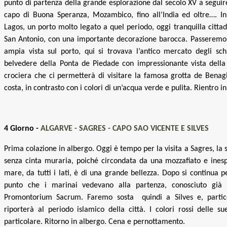
punto di partenza della grande esplorazione dal secolo XV a seguire:
capo di Buona Speranza, Mozambico, fino all’India ed oltre…. Ini
Lagos, un porto molto legato a quel periodo, oggi tranquilla citta
San Antonio, con una importante decorazione barocca. Passeremo
ampia vista sul porto, qui si trovava l’antico mercato degli sch
belvedere della Ponta de Piedade con impressionante vista dell
crociera che ci permetterà di visitare la famosa grotta de Benagi
costa, in contrasto con i colori di un’acqua verde e pulita. Rientro 
4 Giorno -
ALGARVE - SAGRES - CAPO SAO VICENTE E SILVES
Prima colazione in albergo. Oggi è tempo per la visita a Sagres, la 
senza cinta muraria, poiché circondata da una mozzafiato e inesp
mare, da tutti i lati, è di una grande bellezza. Dopo si continua p
punto che i marinai vedevano alla partenza, conosciuto già
Promontorium Sacrum. Faremo sosta quindi a Silves e, partico
riporterà al periodo islamico della città. I colori rossi delle s
particolare. Ritorno in albergo. Cena e pernottamento.