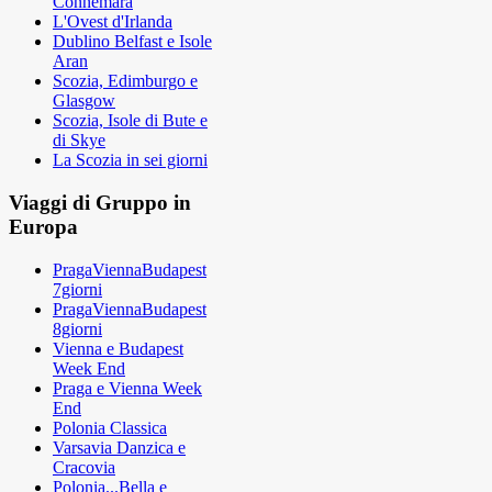
Connemara
L'Ovest d'Irlanda
Dublino Belfast e Isole
Aran
Scozia, Edimburgo e
Glasgow
Scozia, Isole di Bute e
di Skye
La Scozia in sei giorni
Viaggi di Gruppo in
Europa
PragaViennaBudapest
7giorni
PragaViennaBudapest
8giorni
Vienna e Budapest
Week End
Praga e Vienna Week
End
Polonia Classica
Varsavia Danzica e
Cracovia
Polonia...Bella e