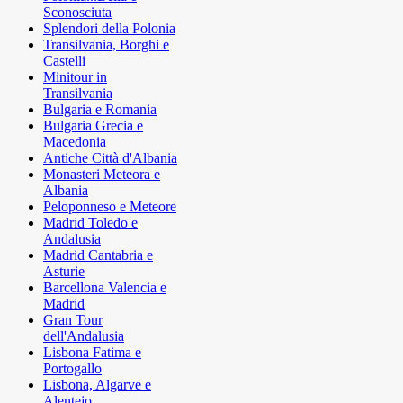
Sconosciuta
Splendori della Polonia
Transilvania, Borghi e
Castelli
Minitour in
Transilvania
Bulgaria e Romania
Bulgaria Grecia e
Macedonia
Antiche Città d'Albania
Monasteri Meteora e
Albania
Peloponneso e Meteore
Madrid Toledo e
Andalusia
Madrid Cantabria e
Asturie
Barcellona Valencia e
Madrid
Gran Tour
dell'Andalusia
Lisbona Fatima e
Portogallo
Lisbona, Algarve e
Alentejo