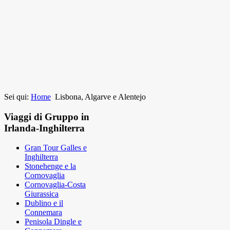
Sei qui:
Home
Lisbona, Algarve e Alentejo
Viaggi di Gruppo in
Irlanda-Inghilterra
Gran Tour Galles e
Inghilterra
Stonehenge e la
Cornovaglia
Cornovaglia-Costa
Giurassica
Dublino e il
Connemara
Penisola Dingle e