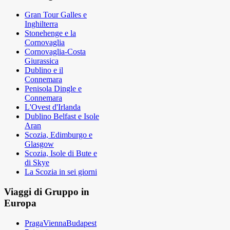
Gran Tour Galles e
Inghilterra
Stonehenge e la
Cornovaglia
Cornovaglia-Costa
Giurassica
Dublino e il
Connemara
Penisola Dingle e
Connemara
L'Ovest d'Irlanda
Dublino Belfast e Isole
Aran
Scozia, Edimburgo e
Glasgow
Scozia, Isole di Bute e
di Skye
La Scozia in sei giorni
Viaggi di Gruppo in
Europa
PragaViennaBudapest